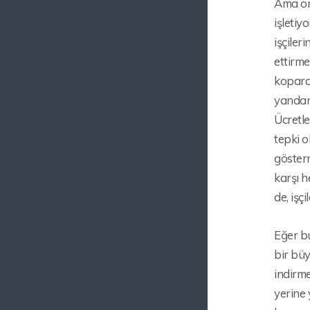
Ama onu
işletiy
işçiler
ettirme
koparab
yandan,
Ücretle
tepki o
gösterm
karşı h
de, işç
Eğer bu
bir büy
indirme
yerine 