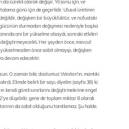
da sürekli olarak değişir. Yıl sonu için, ve
ortalama günü için de geçerlidir. Ulusal üretimin
 değildir, değişken bir büyüklüktür, ve nüfustaki
ici gücünün durmadan değişmesi nedeniyle başka
anında ani bir yükselme olsaydı, sonraki etkileri
n değiştirmeyecekti. Her şeyden önce, mevcut
er yükselmezden önce sabit olmayıp, değişken
aya devam edecektir.
olsun. O zaman bile, dostumuz Weston'ın, mantıki
rdı. Elimde belirli bir sayı, diyelim (sayfa 38) ki
ın kendi göreli sınırlarını değiştirmelerine engel
da 2'ye düşebilir, gene de toplam miktar 8 olarak
iktarının da sabit olduğunu tanıtlamaz. Şu halde,