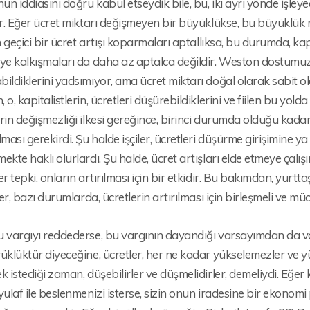
n iddiasını doğru kabul etseydik bile, bu, ikı ayrı yönde işle
or. Eğer ücret miktarı değişmeyen bir büyüklükse, bu büyüklük ne
in geçici bir ücret artışı koparmaları aptallıksa, bu durumda, ka
ye kalkışmaları da daha az aptalca değildir. Weston dostumuz b
ildiklerini yadsımıyor, ama ücret miktarı doğal olarak sabit o
 o, kapitalistlerin, ücretleri düşürebildiklerini ve fiilen bu yo
rin değişmezliği ilkesi gereğince, birinci durumda olduğu kadar
lması gerekirdi. Şu halde işçiler, ücretleri düşürme girişimine
ekte haklı olurlardı. Şu halde, ücret artışları elde etmeye çalışı
er tepki, onların artırılması için bir etkidir. Bu bakımdan, yurtt
iler, bazı durumlarda, ücretlerin artırılması için birleşmeli ve mü
 vargıyı reddederse, bu vargının dayandığı varsayımdan da va
üklüktür diyeceğine, ücretler, her ne kadar yükselemezler ve y
k istediği zaman, düşebilirler ve düşmelidirler, demeliydi. Eğer 
yulaf ile beslenmenizi isterse, sizin onun iradesine bir ekonomi