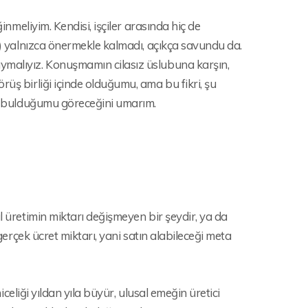
inmeliyim. Kendisi, işçiler arasında hiç de
37) yalnızca önermekle kalmadı, açıkça savundu da.
ymalıyız. Konuşmamın cilasız üslubuna karşın,
üş birliği içinde olduğumu, ama bu fikri, şu
eli bulduğumu göreceğini umarım.
l üretimin miktarı değişmeyen bir şeydir, ya da
 gerçek ücret miktarı, yani satın alabileceği meta
iceliği yıldan yıla büyür, ulusal emeğin üretici