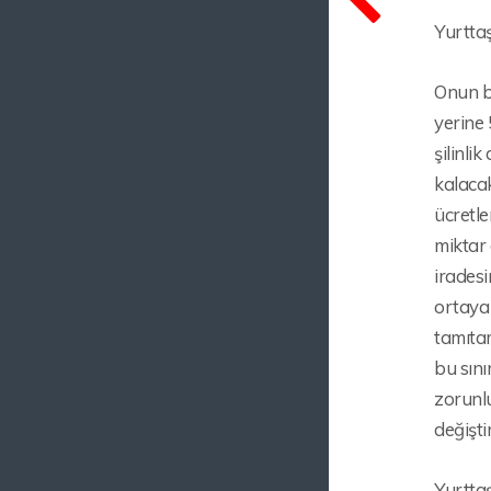
Yurttaş
Onun bü
yerine 
şilinli
kalacak
ücretle
miktar 
iradesi
ortaya 
tamıtam
bu sını
zorunlu
değiştir
Yurttaş