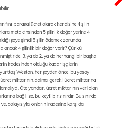
ilir.
nıfını, parasal ücret olarak kendisine 4 şilin
nlara meta cinsinden 5 şilinlik değer yerine 4
ın aldığı şeye şimdi 5 şilin ödemek zorunda
a ancak 4 şilinlik bir değer verir? Çünkü
lenmiştir de, 3, ya da 2, ya da herhangi bir başka
lerin iradesinden olduğu kadar işçilerin
0) yurttaş Weston, her şeyden önce, bu yasayı
 ücret miktarının, daima, gerekli ücret miktarına
amalıydı. Öte yandan, ücret miktarının veri olan
arına bağlı ise, bu keyfi bir sınırdır. Bu sınırda
r ve, dolayısıyla, onların iradesine karşı da
rba tasında belirli sayıda kişilerin içeceği belirli