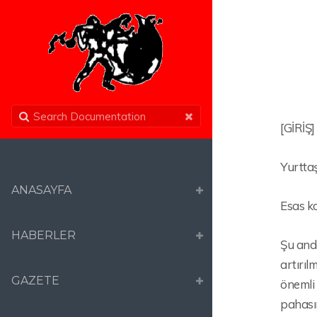
[GİRİŞ]
Yurttaş
ANASAYFA
Esas ko
HABERLER
Şu anda
artırıl
GAZETE
önemli 
pahası