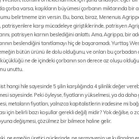
a çorba varsa, kaşıkların büyümesi çorbanın miktarında bir a
umu belirtmeme izin versin. Bu, bana, biraz, Menenuis Agrip
, patrisyenlere karşı mücadeleye giriştiklerinde, patrisyen Agr
rını, patrisyen karnın beslediğini anlattı. Ama, Agrippa, bir
rının beslendiğini tanıtlamayı hiç de başaramadı. Yurttaş Weston
 emeğin bütün ürünü ile dolu olduğunu, ve onları bu çorbadan
 küçüklüğü ne de içindeki çorbanın son derece az oluşu olduğ
nu unuttu.
ist hangi hile sayesinde 5 şilin karşılığında 4 şilinlik değer ver
esi sayesinde. Peki öyleyse, fiyatların yükselmesi, ya da daha g
si, metaların fiyatları, yalnızca kapitalistlerin iradesine mi bağl
sı için belirli bazı koşullar gerekli değil) midir? Yok değilse, o
yuna değişmesi, çözülmez bir bilmece haline gelir.
, ne emeğin üretici güçlerinde, ne sermayenin ve kullanılan em