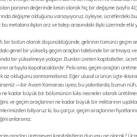
 olan paranın değerinde kesin olarak hiç bir değişme (sayfa 4
ında değişme olduğunu varsayıyoruz, öyleyse, ücretlerdeki bu y
bu metalara ilişkin arz ve talep arasındaki ilişki üzerinde etki
nıfı, bir bütün olarak düşünüldüğünde, gelirinin tümünü geçim
aki genel bir yükseliş geçim araçları talebinde bir artmaya, v
rında bir yükselmeye yolaçar. Bunları üreten kapitalistler, ücret
rının artışıyla kapatacaklardır. Peki ama, geçim araçları üretme
k az olduğunu sanmamalısınız. Eğer ulusal ürünün üçte-ikisinin
rseniz —bir Avam Kamarası üyesi, bu yakınlarda, bunun nüfus
ne kadar büyük bir bölümünün lüks nesneler olarak üretilmesi 
ğini, ve geçim araçlarının ne kadar büyük bir miktarının uşaklar,
lerimizden biliyoruz ki, bu çarçur, geçim araçlarının fiyatları
ğini anlarsınız.
eçim araçları üretmeyen kapitalistlerin durumu ne olacak? Üc