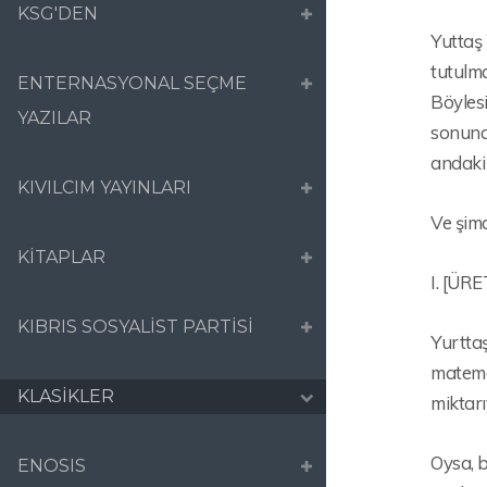
KSG'DEN
Yuttaş 
tutulma
ENTERNASYONAL SEÇME
Böyles
YAZILAR
sonunda
andaki 
KIVILCIM YAYINLARI
Ve şim
KİTAPLAR
I. [ÜR
KIBRIS SOSYALİST PARTİSİ
Yurttaş
matemat
KLASİKLER
miktarı
Oysa, b
ENOSIS