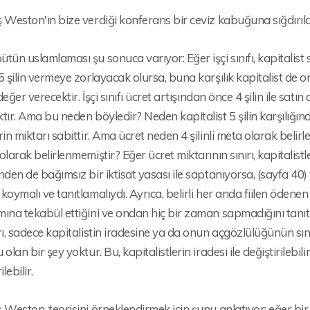
 Weston'ın bize verdiği konferans bir ceviz kabuğuna sığdırılab
tün uslamlaması şu sonuca varıyor: Eğer işçi sınıfı, kapitalist sı
5 şilin vermeye zorlayacak olursa, buna karşılık kapitalist de o
k değer verecektir. İşçi sınıfı ücret artışından önce 4 şilin ile sat
tır. Ama bu neden böyledir? Neden kapitalist 5 şilin karşılığınd
rin miktarı sabittir. Ama ücret neden 4 şilinli meta olarak belir
olarak belirlenmemiştir? Eğer ücret miktarının sınırı, kapitalist
nden de bağımsız bir iktisat yasası ile saptanıyorsa, (sayfa 4
koymalı ve tanıtlamalıydı. Ayrıca, belirli her anda fiilen ödenen
ına tekabül ettiğini ve ondan hiç bir zaman sapmadığını tanıtl
rı, sadece kapitalistin iradesine ya da onun açgözlülüğünün sınırl
 olan bir şey yoktur. Bu, kapitalistlerin iradesi ile değiştirilebili
ilebilir.
 Weston, teorisini örneklendirmek için şunu anlatıyor: eğer bir ço