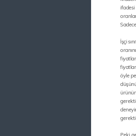
ifadesi
oranlar
Sadece 
İşçi sı
oranınd
fiyatla
fiyatla
öyle pe
düşünü
ürünün 
gerekti
deneyim
gerekti
Peki, g