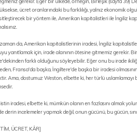
meniz gerekir. Eğer bir ülkede, örneğin, Birleşik (sayfa 39) De
ksekse, ücret oranlarındaki bu farklılığı, yalnız ekonomik olgul
itleştirecek bir yöntem ile, Amerikan kapitalistleri ile İngiliz kapi
alısınız.
aman da, Amerikan kapitalistlerinin iradesi, İngiliz kapitalistler
yu yanıtlamak için, irade alanının ötesine gitmemiz gerekir. B
re'dekinden farklı olduğunu söyleyebilir. Eğer onu bu irade ikiliğ
den, Fransa'da başka, İngiltere'de başka bir iradesi olmasının
ktir. Ama, dostumuz Weston, elbette ki, her türlü uslamlamay
sedir.
istin iradesi, elbette ki, mümkün olanın en fazlasını almak yol
e derin incelemeler yapmak değil, onun gücünü, bu gücün, sınırlar
RETİM, ÜCRET, KÂR]