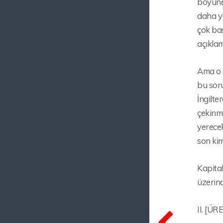
boyuneğ
daha yü
çok bas
açıklam
Ama o z
bu soru
İngilte
çekinme
yerece
son kim
Kapital
üzerind
II. [Ü