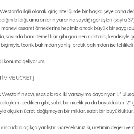
Weston'la ilgili olarak, giriş niteliğinde bir başka şeye daha değ
dığını bildiği, ama onların yararına saydığı görüşleri (sayfa 
i manevi cesaret örneklerine hepimiz ancak büyük bir saygı du
, savında bana temel fikir gibi görünen noktada, kendisiyle gör
biçimiyle, teorik bakımdan yanlış, pratik bakımdan ise tehlik
di konuma geliyorum.
ETİM VE ÜCRET]
 Weston'ın savı, esas olarak, iki varsayıma dayanıyor: 1° ulusa
ikçilerin dedikleri gibi, sabit bir nicelik ya da büyüklüktür; 2°
yla ölçülen ücret, değişmeyen bir miktar, sabit bir büyüklüktür.
irinci iddia açıkça yanlıştır. Göreceksiniz ki, üretimin değeri ve n