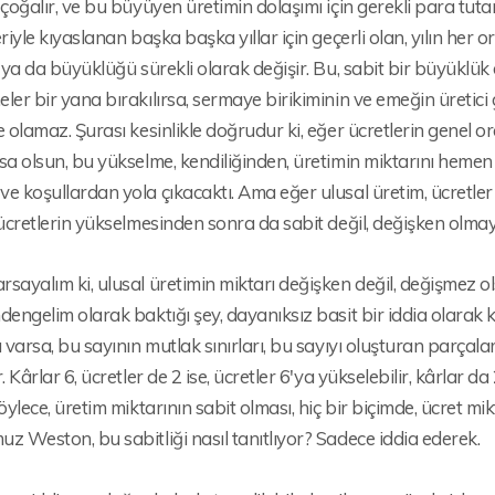
 çoğalır, ve bu büyüyen üretimin dolaşımı için gerekli para tutarı 
eriyle kıyaslanan başka başka yıllar için geçerli olan, yılın her 
i ya da büyüklüğü sürekli olarak değişir. Bu, sabit bir büyüklük
eler bir yana bırakılırsa, sermaye birikiminin ve emeğin üret
e olamaz. Şurası kesinlikle doğrudur ki, eğer ücretlerin genel or
sa olsun, bu yükselme, kendiliğinden, üretimin miktarını heme
e koşullardan yola çıkacaktı. Ama eğer ulusal üretim, ücretl
 ücretlerin yükselmesinden sonra da sabit değil, değişken olm
sayalım ki, ulusal üretimin miktarı değişken değil, değişmez 
dengelim olarak baktığı şey, dayanıksız basit bir iddia olarak kalı
ı varsa, bu sayının mutlak sınırları, bu sayıyı oluşturan parçalar
r. Kârlar 6, ücretler de 2 ise, ücretler 6'ya yükselebilir, kârlar 
Böylece, üretim miktarının sabit olması, hiç bir biçimde, ücret m
z Weston, bu sabitliği nasıl tanıtlıyor? Sadece iddia ederek.