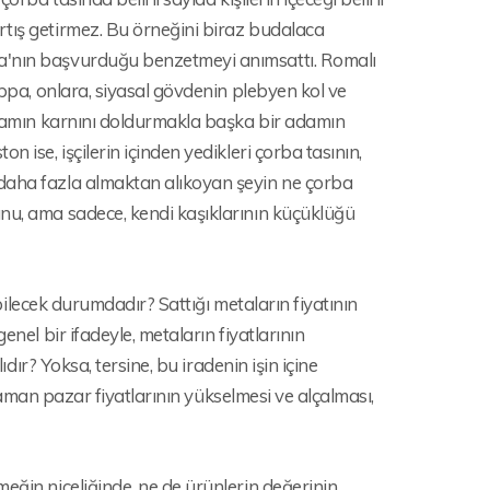
rtış getirmez. Bu örneğini biraz budalaca
pa'nın başvurduğu benzetmeyi anımsattı. Romalı
ippa, onlara, siyasal gövdenin plebyen kol ve
 adamın karnını doldurmakla başka bir adamın
 ise, işçilerin içinden yedikleri çorba tasının,
 daha fazla almaktan alıkoyan şeyin ne çorba
unu, ama sadece, kendi kaşıklarının küçüklüğü
ebilecek durumdadır? Sattığı metaların fiyatının
enel bir ifadeyle, metaların fiyatlarının
ıdır? Yoksa, tersine, bu iradenin işin içine
 zaman pazar fiyatlarının yükselmesi ve alçalması,
eğin niceliğinde, ne de ürünlerin değerinin