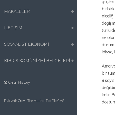
güçleri
birbirl
MAKALELER
niceliğ
değişm
İLETİŞİM
türlü d
ne olur
SOSYALİST EKONOMİ
durum v
idiyse,
KIBRIS KOMÜNİZMİ BELGELERİ
Ama var
bir tüm
8 sayıs
Clear History
değildi
kalır. 
Built with
Grav
- The Modern Flat File CMS
dostumu