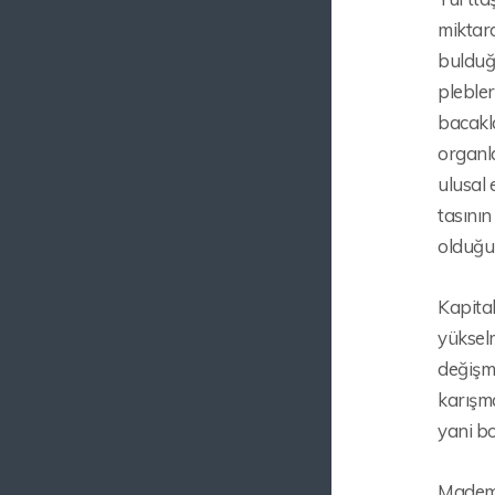
miktard
bulduğ
plebler
bacakla
organla
ulusal
tasının
olduğu
Kapital
yükselm
değişme
karışma
yani bo
Mademki