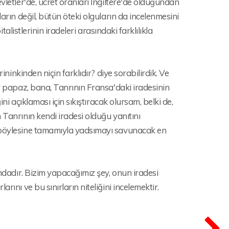
vletler'de, ücret oranları İngiltere'de olduğundan
arın değil, bütün öteki olguların da incelenmesini
talistlerinin iradeleri arasındaki farklılıkla
ininkinden niçin farklıdır? diye sorabilirdik. Ve
ir papaz, bana, Tanrının Fransa'daki iradesinin
ini açıklaması için sıkıştıracak olursam, belki de,
 Tanrının kendi iradesi olduğu yanıtını
ı böylesine tamamıyla yadsımayı savunacak en
undadır. Bizim yapacağımız şey, onun iradesi
ını ve bu sınırların niteliğini incelemektir.