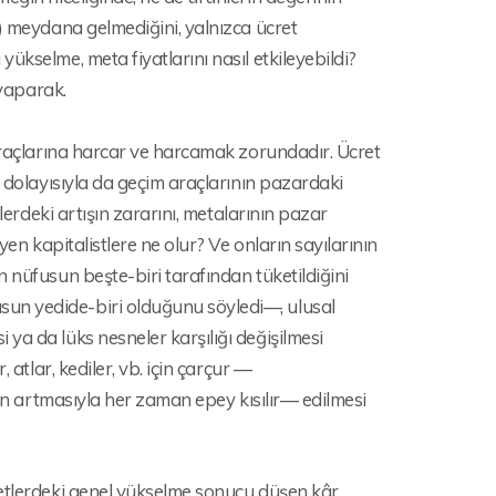
1) meydana gelmediğini, yalnızca ücret
ükselme, meta fiyatlarını nasıl etkileyebildi?
 yaparak.
 araçlarına harcar ve harcamak zorundadır. Ücret
e dolayısıyla da geçim araçlarının pazardaki
lerdeki artışın zararını, metalarının pazar
yen kapitalistlere ne olur? Ve onların sayılarının
 nüfusun beşte-biri tarafından tüketildiğini
un yedide-biri olduğunu söyledi—, ulusal
ya da lüks nesneler karşılığı değişilmesi
 atlar, kediler, vb. için çarçur —
nın artmasıyla her zaman epey kısılır— edilmesi
retlerdeki genel yükselme sonucu düşen kâr