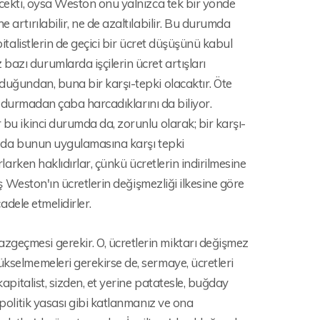
yecekti, oysa Weston onu yalnızca tek bir yönde
 artırılabilir, ne de azaltılabilir. Bu durumda
pitalistlerin de geçici bir ücret düşüşünü kabul
azı durumlarda işçilerin ücret artışları
lduğundan, buna bir karşı-tepki olacaktır. Öte
lda durmadan çaba harcadıklarını da biliyor.
 bu ikinci durumda da, zorunlu olarak; bir karşı-
 ya da bunun uygulamasına karşı tepki
rlarken haklıdırlar, çünkü ücretlerin indirilmesine
aş Weston'ın ücretlerin değişmezliği ilkesine göre
cadele etmelidirler.
zgeçmesi gerekir. O, ücretlerin miktarı değişmez
ükselmemeleri gerekirse de, sermaye, ücretleri
kapitalist, sizden, et yerine patatesle, buğday
 politik yasası gibi katlanmanız ve ona